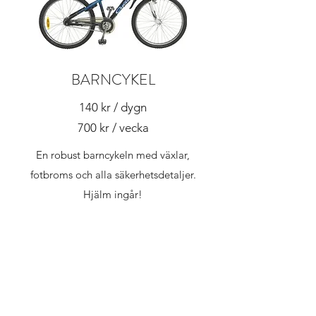
BARNCYKEL
140 kr / dygn
700 kr / vecka
En robust barncykeln med växlar,
fotbroms och alla säkerhetsdetaljer.
Hjälm ingår!
Avståndsdata
Länkar
Inte bara i Byxelkrok